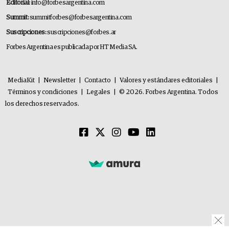
Editorial:
info@forbesargentina.com
Summit:
summitforbes@forbesargentina.com
Suscripciones:
suscripciones@forbes.ar
Forbes Argentina es publicada por HT Media SA.
MediaKit
|
Newsletter
|
Contacto
|
Valores y estándares editoriales
|
Términos y condiciones
|
Legales
|
© 2026. Forbes Argentina. Todos
los derechos reservados.