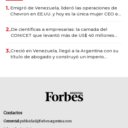
1.
Emigró de Venezuela, lideró las operaciones de
Chevron en EE.UU. y hoy es la única mujer CEO en
Vaca Muerta
2.
De científicas a empresarias: la camada del
CONICET que levantó más de US$ 40 millones
para fundar startups biotech
3.
Creció en Venezuela, llegó a la Argentina con su
título de abogado y construyó un imperio
gastronómico que revoluciona las marcas "fast
premium"
Contactos
Comercial:
publicidad@forbesargentina.com