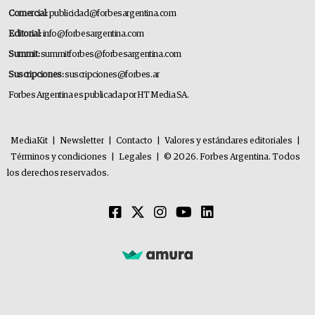
Comercial:
publicidad@forbesargentina.com
Editorial:
info@forbesargentina.com
Summit:
summitforbes@forbesargentina.com
Suscripciones:
suscripciones@forbes.ar
Forbes Argentina es publicada por HT Media SA.
MediaKit
|
Newsletter
|
Contacto
|
Valores y estándares editoriales
|
Términos y condiciones
|
Legales
|
© 2026. Forbes Argentina. Todos
los derechos reservados.