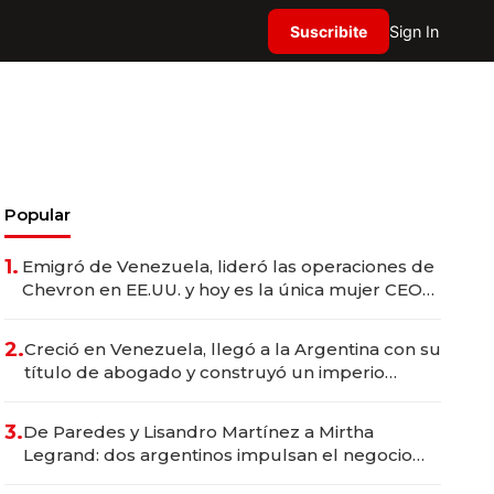
Suscribite
Sign In
Popular
1.
Emigró de Venezuela, lideró las operaciones de
Chevron en EE.UU. y hoy es la única mujer CEO
en Vaca Muerta
2.
Creció en Venezuela, llegó a la Argentina con su
título de abogado y construyó un imperio
gastronómico que revoluciona las marcas "fast
premium"
3.
De Paredes y Lisandro Martínez a Mirtha
Legrand: dos argentinos impulsan el negocio
del wellness deportivo y el cuidado corporal