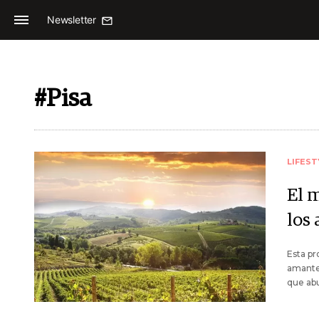
Newsletter
#Pisa
LIFEST
El m
los
Esta pr
amantes
que ab