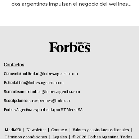
dos argentinos impulsan el negocio del wellness
deportivo y el cuidado corporal
Contactos
Comercial:
publicidad@forbesargentina.com
Editorial:
info@forbesargentina.com
Summit:
summitforbes@forbesargentina.com
Suscripciones:
suscripciones@forbes.ar
Forbes Argentina es publicada por HT Media SA.
MediaKit
|
Newsletter
|
Contacto
|
Valores y estándares editoriales
|
Términos y condiciones
|
Legales
|
© 2026. Forbes Argentina. Todos