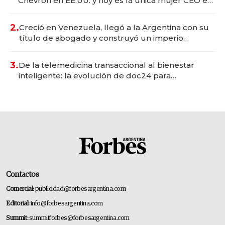
Chevron en EE.UU. y hoy es la única mujer CEO en
Vaca Muerta
2.
Creció en Venezuela, llegó a la Argentina con su
título de abogado y construyó un imperio
gastronómico que revoluciona las marcas "fast
premium"
3.
De la telemedicina transaccional al bienestar
inteligente: la evolución de doc24 para
transformar a las organizaciones
Contactos
Comercial:
publicidad@forbesargentina.com
Editorial:
info@forbesargentina.com
Summit:
summitforbes@forbesargentina.com