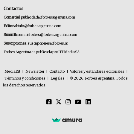
Contactos
Comercial:
publicidad@forbesargentina.com
Editorial:
info@forbesargentina.com
Summit:
summitforbes@forbesargentina.com
Suscripciones:
suscripciones@forbes.ar
Forbes Argentina es publicada por HT Media SA.
MediaKit
|
Newsletter
|
Contacto
|
Valores y estándares editoriales
|
Términos y condiciones
|
Legales
|
© 2026. Forbes Argentina. Todos
los derechos reservados.