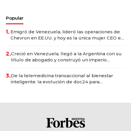
Popular
1.
Emigró de Venezuela, lideró las operaciones de
Chevron en EE.UU. y hoy es la única mujer CEO en
Vaca Muerta
2.
Creció en Venezuela, llegó a la Argentina con su
título de abogado y construyó un imperio
gastronómico que revoluciona las marcas "fast
premium"
3.
De la telemedicina transaccional al bienestar
inteligente: la evolución de doc24 para
transformar a las organizaciones