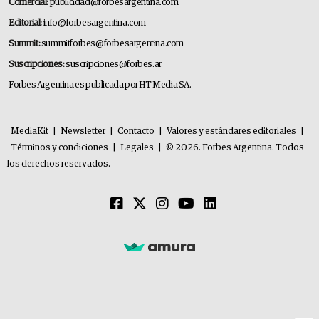
Comercial:
publicidad@forbesargentina.com
Editorial:
info@forbesargentina.com
Summit:
summitforbes@forbesargentina.com
Suscripciones:
suscripciones@forbes.ar
Forbes Argentina es publicada por HT Media SA.
MediaKit
|
Newsletter
|
Contacto
|
Valores y estándares editoriales
|
Términos y condiciones
|
Legales
|
© 2026. Forbes Argentina. Todos
los derechos reservados.