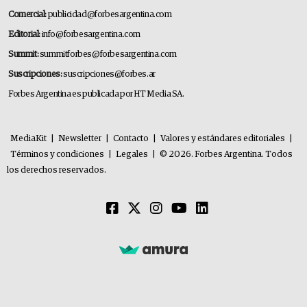
Comercial:
publicidad@forbesargentina.com
Editorial:
info@forbesargentina.com
Summit:
summitforbes@forbesargentina.com
Suscripciones:
suscripciones@forbes.ar
Forbes Argentina es publicada por HT Media SA.
MediaKit
|
Newsletter
|
Contacto
|
Valores y estándares editoriales
|
Términos y condiciones
|
Legales
|
© 2026. Forbes Argentina. Todos
los derechos reservados.