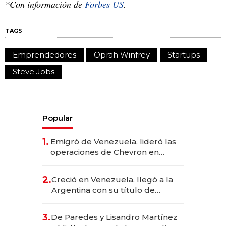
*Con información de
Forbes US
.
TAGS
Emprendedores
Oprah Winfrey
Startups
Steve Jobs
Popular
1.
Emigró de Venezuela, lideró las
operaciones de Chevron en
EE.UU. y hoy es la única mujer
CEO en Vaca Muerta
2.
Creció en Venezuela, llegó a la
Argentina con su título de
abogado y construyó un imperio
gastronómico que revoluciona
3.
De Paredes y Lisandro Martínez
las marcas "fast premium"