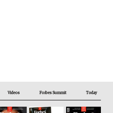
Videos
Forbes Summit
Today