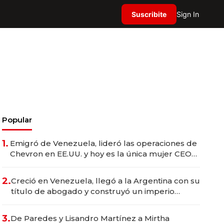
Suscribite
Sign In
Popular
1.
Emigró de Venezuela, lideró las operaciones de
Chevron en EE.UU. y hoy es la única mujer CEO
en Vaca Muerta
2.
Creció en Venezuela, llegó a la Argentina con su
título de abogado y construyó un imperio
gastronómico que revoluciona las marcas "fast
premium"
3.
De Paredes y Lisandro Martínez a Mirtha