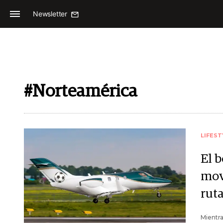
Newsletter
#Norteamérica
LIFEST
El b
mov
ruta
Mientra