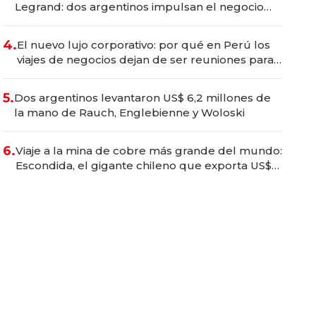
Legrand: dos argentinos impulsan el negocio
del wellness deportivo y el cuidado corporal
4.
El nuevo lujo corporativo: por qué en Perú los
viajes de negocios dejan de ser reuniones para
convertirse en experiencias transformadoras
5.
Dos argentinos levantaron US$ 6,2 millones de
la mano de Rauch, Englebienne y Woloski
6.
Viaje a la mina de cobre más grande del mundo:
Escondida, el gigante chileno que exporta US$
14.000 millones anuales