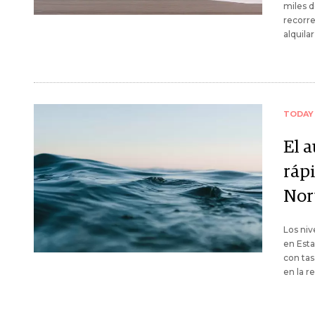
miles d
recorre
alquila
TODAY
El 
ráp
Nor
Los niv
en Esta
con tas
en la r