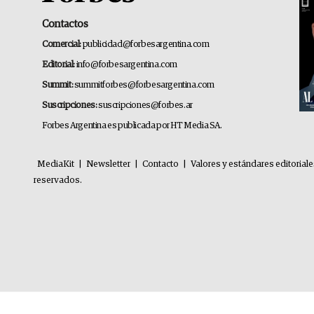
Contactos
Comercial:
publicidad@forbesargentina.com
Editorial:
info@forbesargentina.com
Summit:
summitforbes@forbesargentina.com
Suscripciones:
suscripciones@forbes.ar
Forbes Argentina es publicada por HT Media SA.
MediaKit
|
Newsletter
|
Contacto
|
Valores y estándares editorial
reservados.