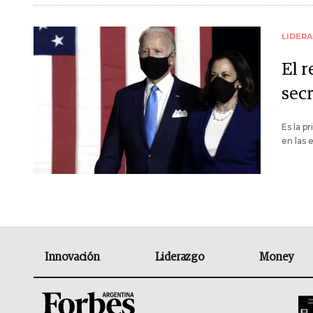
LIDER
El 
sec
Es la p
en las 
Innovación
Liderazgo
Money