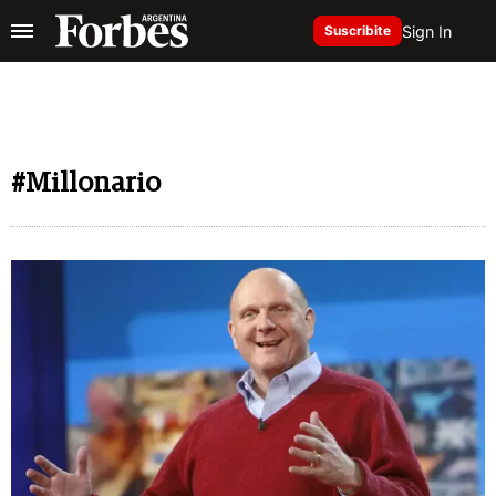
Sign In
Suscribite
#Millonario