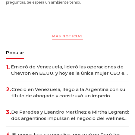
preguntas. Se espera un ambiente tenso.
MAS NOTICIAS
Popular
1.
Emigró de Venezuela, lideró las operaciones de
Chevron en EE.UU. y hoy es la única mujer CEO en
Vaca Muerta
2.
Creció en Venezuela, llegó a la Argentina con su
título de abogado y construyó un imperio
gastronómico que revoluciona las marcas "fast
premium"
3.
De Paredes y Lisandro Martínez a Mirtha Legrand:
dos argentinos impulsan el negocio del wellness
deportivo y el cuidado corporal
4.
El nuevo lujo corporativo: por qué en Perú los