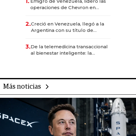
1.
Emigró de Venezuela, lideró las
operaciones de Chevron en
EE.UU. y hoy es la única mujer
CEO en Vaca Muerta
2.
Creció en Venezuela, llegó a la
Argentina con su título de
abogado y construyó un imperio
gastronómico que revoluciona
3.
De la telemedicina transaccional
las marcas "fast premium"
al bienestar inteligente: la
evolución de doc24 para
transformar a las organizaciones
Más noticias