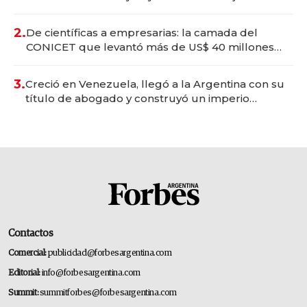
Vaca Muerta
2.
De científicas a empresarias: la camada del
CONICET que levantó más de US$ 40 millones
para fundar startups biotech
3.
Creció en Venezuela, llegó a la Argentina con su
título de abogado y construyó un imperio
gastronómico que revoluciona las marcas "fast
premium"
Contactos
Comercial:
publicidad@forbesargentina.com
Editorial:
info@forbesargentina.com
Summit:
summitforbes@forbesargentina.com