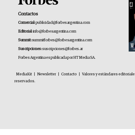
Contactos
Comercial:
publicidad@forbesargentina.com
Editorial:
info@forbesargentina.com
Summit:
summitforbes@forbesargentina.com
Suscripciones:
suscripciones@forbes.ar
Forbes Argentina es publicada por HT Media SA.
MediaKit
|
Newsletter
|
Contacto
|
Valores y estándares editorial
reservados.