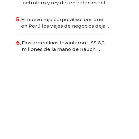
petrolero y rey del entretenimiento
que va por la licitación de
Tecnópolis junto a Fénix
5.
El nuevo lujo corporativo: por qué
en Perú los viajes de negocios dejan
de ser reuniones para convertirse
en experiencias transformadoras
6.
Dos argentinos levantaron US$ 6,2
millones de la mano de Rauch,
Englebienne y Woloski