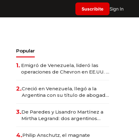
Suscribite
Sign In
Popular
1.
Emigró de Venezuela, lideró las
operaciones de Chevron en EE.UU. y
hoy es la única mujer CEO en Vaca
Muerta
2.
Creció en Venezuela, llegó a la
Argentina con su título de abogado
y construyó un imperio
gastronómico que revoluciona las
3.
De Paredes y Lisandro Martínez a
marcas "fast premium"
Mirtha Legrand: dos argentinos
impulsan el negocio del wellness
deportivo y el cuidado corporal
4.
Philip Anschutz, el magnate