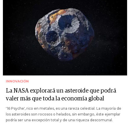
INNOVACIÓN
La NASA explorará un asteroide que podrá
valer más que toda la economía global
'16 Psyche', rico en metales, es una rareza celestial. La mayoría de
los asteroides son rocosos o helados, sin embargo, éste ejemplar
podría ser una excepción total y de una riqueza descomunal.