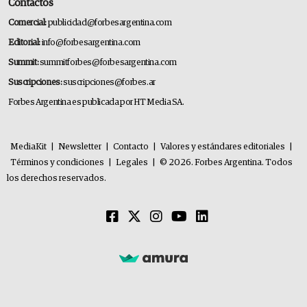
Contactos
Comercial:
publicidad@forbesargentina.com
Editorial:
info@forbesargentina.com
Summit:
summitforbes@forbesargentina.com
Suscripciones:
suscripciones@forbes.ar
Forbes Argentina es publicada por HT Media SA.
MediaKit
|
Newsletter
|
Contacto
|
Valores y estándares editoriales
|
Términos y condiciones
|
Legales
|
© 2026. Forbes Argentina. Todos
los derechos reservados.