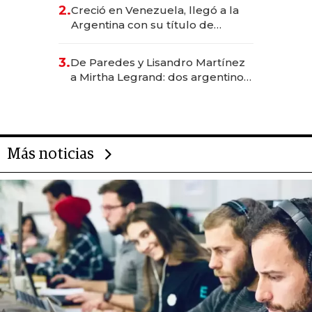
CEO en Vaca Muerta
2.
Creció en Venezuela, llegó a la
Argentina con su título de
abogado y construyó un imperio
gastronómico que revoluciona
3.
De Paredes y Lisandro Martínez
las marcas "fast premium"
a Mirtha Legrand: dos argentinos
impulsan el negocio del wellness
deportivo y el cuidado corporal
Más noticias