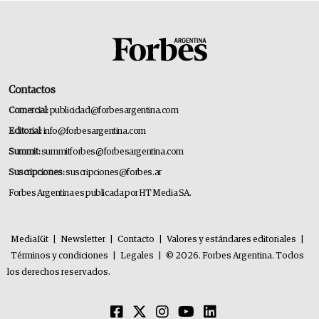
Contactos
Comercial:
publicidad@forbesargentina.com
Editorial:
info@forbesargentina.com
Summit:
summitforbes@forbesargentina.com
Suscripciones:
suscripciones@forbes.ar
Forbes Argentina es publicada por HT Media SA.
MediaKit
|
Newsletter
|
Contacto
|
Valores y estándares editoriales
|
Términos y condiciones
|
Legales
|
© 2026. Forbes Argentina. Todos
los derechos reservados.