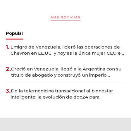
MAS NOTICIAS
Popular
1.
Emigró de Venezuela, lideró las operaciones de
Chevron en EE.UU. y hoy es la única mujer CEO en
Vaca Muerta
2.
Creció en Venezuela, llegó a la Argentina con su
título de abogado y construyó un imperio
gastronómico que revoluciona las marcas "fast
premium"
3.
De la telemedicina transaccional al bienestar
inteligente: la evolución de doc24 para
transformar a las organizaciones