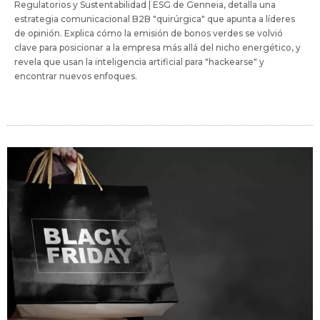
Regulatorios y Sustentabilidad | ESG de Genneia, detalla una
estrategia comunicacional B2B "quirúrgica" que apunta a líderes
de opinión. Explica cómo la emisión de bonos verdes se volvió
clave para posicionar a la empresa más allá del nicho energético, y
revela que usan la inteligencia artificial para "hackearse" y
encontrar nuevos enfoques.