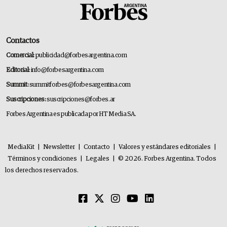
Contactos
Comercial:
publicidad@forbesargentina.com
Editorial:
info@forbesargentina.com
Summit:
summitforbes@forbesargentina.com
Suscripciones:
suscripciones@forbes.ar
Forbes Argentina es publicada por HT Media SA.
MediaKit
|
Newsletter
|
Contacto
|
Valores y estándares editoriales
|
Términos y condiciones
|
Legales
|
© 2026. Forbes Argentina. Todos
los derechos reservados.