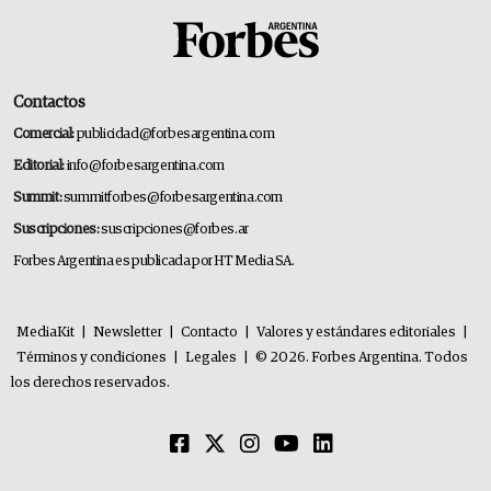
Contactos
Comercial:
publicidad@forbesargentina.com
Editorial:
info@forbesargentina.com
Summit:
summitforbes@forbesargentina.com
Suscripciones:
suscripciones@forbes.ar
Forbes Argentina es publicada por HT Media SA.
MediaKit
|
Newsletter
|
Contacto
|
Valores y estándares editoriales
|
Términos y condiciones
|
Legales
|
© 2026. Forbes Argentina. Todos
los derechos reservados.