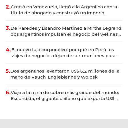
2.
Creció en Venezuela, llegó a la Argentina con su
título de abogado y construyó un imperio
gastronómico que revoluciona las marcas "fast
premium"
3.
De Paredes y Lisandro Martínez a Mirtha Legrand:
dos argentinos impulsan el negocio del wellness
deportivo y el cuidado corporal
4.
El nuevo lujo corporativo: por qué en Perú los
viajes de negocios dejan de ser reuniones para
convertirse en experiencias transformadoras
5.
Dos argentinos levantaron US$ 6,2 millones de la
mano de Rauch, Englebienne y Woloski
6.
Viaje a la mina de cobre más grande del mundo:
Escondida, el gigante chileno que exporta US$
14.000 millones anuales