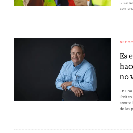
la sanc
semana
NEGOC
Es e
hac
no v
En una 
límites
aporte 
de las 