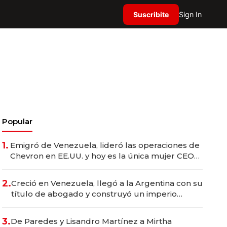
Suscribite
Sign In
Popular
1.
Emigró de Venezuela, lideró las operaciones de
Chevron en EE.UU. y hoy es la única mujer CEO
en Vaca Muerta
2.
Creció en Venezuela, llegó a la Argentina con su
título de abogado y construyó un imperio
gastronómico que revoluciona las marcas "fast
premium"
3.
De Paredes y Lisandro Martínez a Mirtha