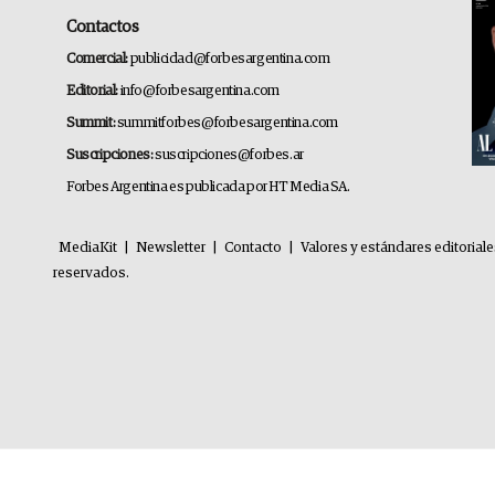
Contactos
Comercial:
publicidad@forbesargentina.com
Editorial:
info@forbesargentina.com
Summit:
summitforbes@forbesargentina.com
Suscripciones:
suscripciones@forbes.ar
Forbes Argentina es publicada por HT Media SA.
MediaKit
|
Newsletter
|
Contacto
|
Valores y estándares editorial
reservados.