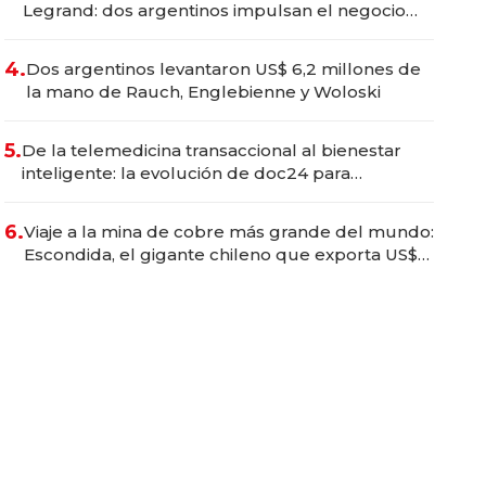
Legrand: dos argentinos impulsan el negocio
del wellness deportivo y el cuidado corporal
4.
Dos argentinos levantaron US$ 6,2 millones de
la mano de Rauch, Englebienne y Woloski
5.
De la telemedicina transaccional al bienestar
inteligente: la evolución de doc24 para
transformar a las organizaciones
6.
Viaje a la mina de cobre más grande del mundo:
Escondida, el gigante chileno que exporta US$
14.000 millones anuales