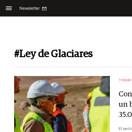
Newsletter
#Ley de Glaciares
TODAY
Con
un 
35.
El sect