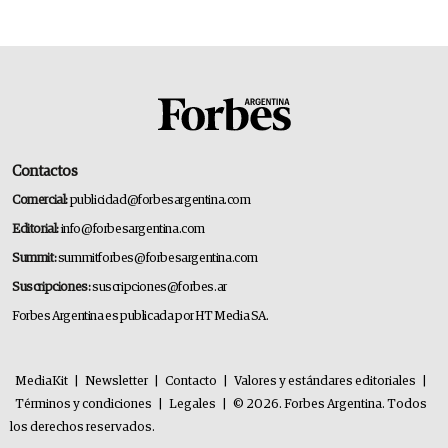
premium"
Contactos
Comercial:
publicidad@forbesargentina.com
Editorial:
info@forbesargentina.com
Summit:
summitforbes@forbesargentina.com
Suscripciones:
suscripciones@forbes.ar
Forbes Argentina es publicada por HT Media SA.
MediaKit
|
Newsletter
|
Contacto
|
Valores y estándares editoriales
|
Términos y condiciones
|
Legales
|
© 2026. Forbes Argentina. Todos
los derechos reservados.