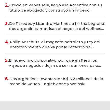
2.
Creció en Venezuela, llegó a la Argentina con su
título de abogado y construyó un imperio
gastronómico que revoluciona las marcas "fast
premium"
3.
De Paredes y Lisandro Martínez a Mirtha Legrand:
dos argentinos impulsan el negocio del wellness
deportivo y el cuidado corporal
4.
Philip Anschutz, el magnate petrolero y rey del
entretenimiento que va por la licitación de
Tecnópolis junto a Fénix
5.
El nuevo lujo corporativo: por qué en Perú los
viajes de negocios dejan de ser reuniones para
convertirse en experiencias transformadoras
6.
Dos argentinos levantaron US$ 6,2 millones de la
mano de Rauch, Englebienne y Woloski