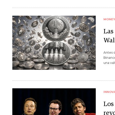
MONE
Las
Wall
Antes d
Binance
una val
INNOV
Los
rev