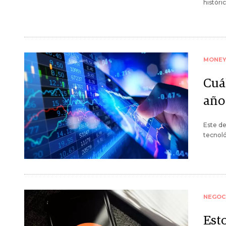
históri
MONE
Cuá
año
Este de
tecnoló
NEGOC
Esto