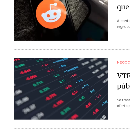
que 
A conti
ingreso
NEGOC
VTE
públ
Se trat
oferta 