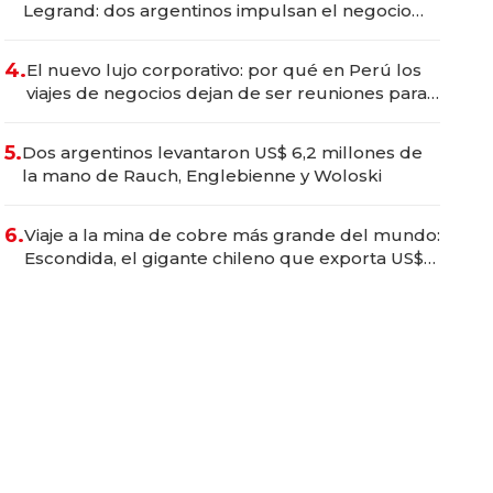
Legrand: dos argentinos impulsan el negocio
del wellness deportivo y el cuidado corporal
4.
El nuevo lujo corporativo: por qué en Perú los
viajes de negocios dejan de ser reuniones para
convertirse en experiencias transformadoras
5.
Dos argentinos levantaron US$ 6,2 millones de
la mano de Rauch, Englebienne y Woloski
6.
Viaje a la mina de cobre más grande del mundo:
Escondida, el gigante chileno que exporta US$
14.000 millones anuales