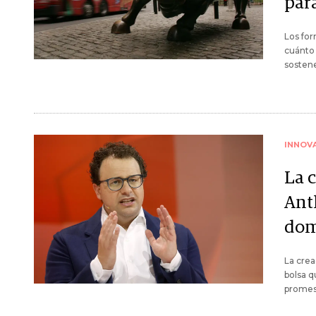
para
Los for
cuánto 
sostene
INNOV
La c
Anth
dom
La crea
bolsa q
promesa