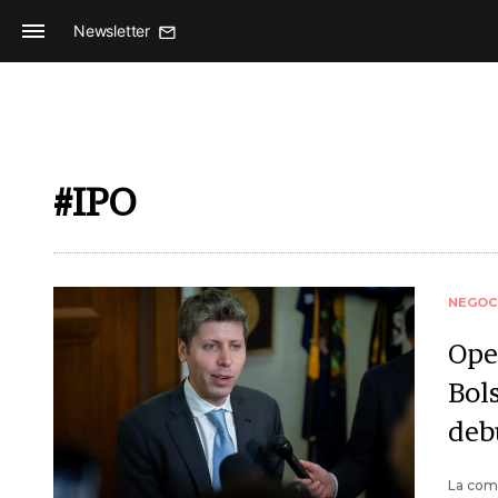
Newsletter
#IPO
NEGOC
Ope
Bol
deb
La comp