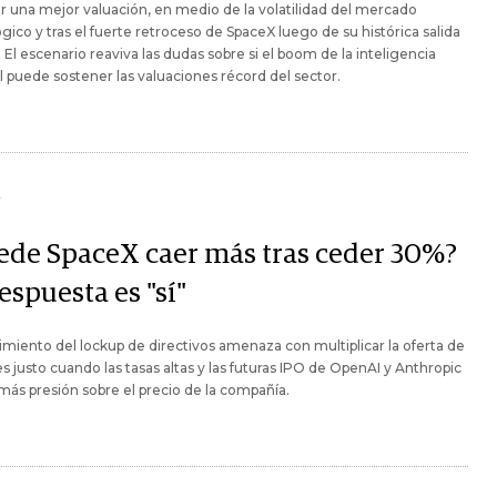
r una mejor valuación, en medio de la volatilidad del mercado
gico y tras el fuerte retroceso de SpaceX luego de su histórica salida
. El escenario reaviva las dudas sobre si el boom de la inteligencia
ial puede sostener las valuaciones récord del sector.
Y
ede SpaceX caer más tras ceder 30%?
espuesta es "sí"
imiento del lockup de directivos amenaza con multiplicar la oferta de
s justo cuando las tasas altas y las futuras IPO de OpenAI y Anthropic
ás presión sobre el precio de la compañía.