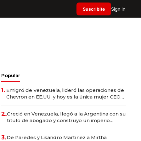
Suscribite
Sign In
Popular
1.
Emigró de Venezuela, lideró las operaciones de
Chevron en EE.UU. y hoy es la única mujer CEO
en Vaca Muerta
2.
Creció en Venezuela, llegó a la Argentina con su
título de abogado y construyó un imperio
gastronómico que revoluciona las marcas "fast
premium"
3.
De Paredes y Lisandro Martínez a Mirtha