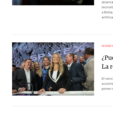
alcanza
tecnoló
a Bolsa
artific
MONE
¿Pu
La r
El venc
accione
ponen m