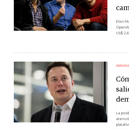
cam
Elon Mu
OpenAI 
US$ 2,6
INNOV
Cóm
sali
dem
La posi
atenció
platafo