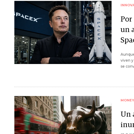
INNOV
Por 
un 
Spa
Aunque
viven y
se convi
MONE
Un 
inu