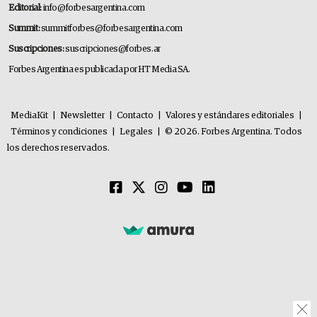
Editorial:
info@forbesargentina.com
Summit:
summitforbes@forbesargentina.com
Suscripciones:
suscripciones@forbes.ar
Forbes Argentina es publicada por HT Media SA.
MediaKit
|
Newsletter
|
Contacto
|
Valores y estándares editoriales
|
Términos y condiciones
|
Legales
|
© 2026. Forbes Argentina. Todos
los derechos reservados.