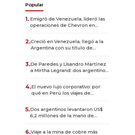
Popular
1.
Emigró de Venezuela, lideró las
operaciones de Chevron en
EE.UU. y hoy es la única mujer
CEO en Vaca Muerta
2.
Creció en Venezuela, llegó a la
Argentina con su título de
abogado y construyó un imperio
gastronómico que revoluciona
3.
De Paredes y Lisandro Martínez
las marcas "fast premium"
a Mirtha Legrand: dos argentinos
impulsan el negocio del wellness
deportivo y el cuidado corporal
4.
El nuevo lujo corporativo: por
qué en Perú los viajes de
negocios dejan de ser reuniones
para convertirse en experiencias
5.
Dos argentinos levantaron US$
transformadoras
6,2 millones de la mano de
Rauch, Englebienne y Woloski
6.
Viaje a la mina de cobre más