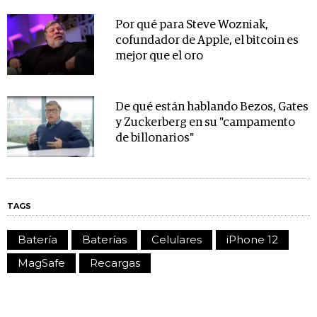
Por qué para Steve Wozniak,
cofundador de Apple, el bitcoin es
mejor que el oro
De qué están hablando Bezos, Gates
y Zuckerberg en su "campamento
de billonarios"
TAGS
Batería
Baterías
Celulares
iPhone 12
MagSafe
Recargas