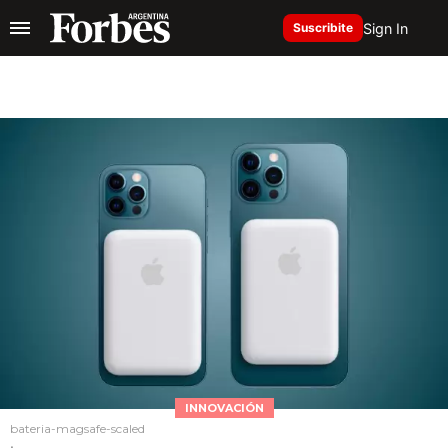
Sign In
Suscribite
INNOVACIÓN
bateria-magsafe-scaled
.