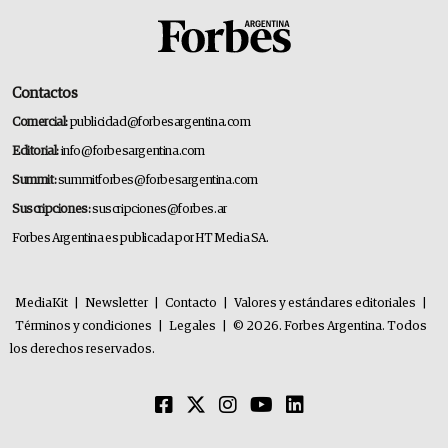
Contactos
Comercial:
publicidad@forbesargentina.com
Editorial:
info@forbesargentina.com
Summit:
summitforbes@forbesargentina.com
Suscripciones:
suscripciones@forbes.ar
Forbes Argentina es publicada por HT Media SA.
MediaKit
|
Newsletter
|
Contacto
|
Valores y estándares editoriales
|
Términos y condiciones
|
Legales
|
© 2026. Forbes Argentina. Todos
los derechos reservados.