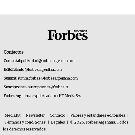
premium"
Contactos
Comercial:
publicidad@forbesargentina.com
Editorial:
info@forbesargentina.com
Summit:
summitforbes@forbesargentina.com
Suscripciones:
suscripciones@forbes.ar
Forbes Argentina es publicada por HT Media SA.
MediaKit
|
Newsletter
|
Contacto
|
Valores y estándares editoriales
|
Términos y condiciones
|
Legales
|
© 2026. Forbes Argentina. Todos
los derechos reservados.