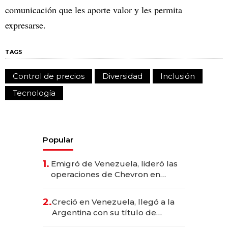
comunicación que les aporte valor y les permita
expresarse.
TAGS
Control de precios
Diversidad
Inclusión
Tecnología
Popular
1.
Emigró de Venezuela, lideró las
operaciones de Chevron en
EE.UU. y hoy es la única mujer
CEO en Vaca Muerta
2.
Creció en Venezuela, llegó a la
Argentina con su título de
abogado y construyó un imperio