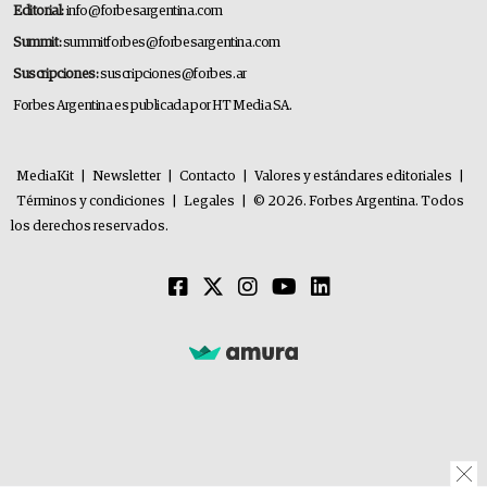
Editorial:
info@forbesargentina.com
Summit:
summitforbes@forbesargentina.com
Suscripciones:
suscripciones@forbes.ar
Forbes Argentina es publicada por HT Media SA.
MediaKit
|
Newsletter
|
Contacto
|
Valores y estándares editoriales
|
Términos y condiciones
|
Legales
|
© 2026. Forbes Argentina. Todos
los derechos reservados.