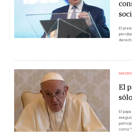
con
soci
El pres
percibe
derecho
MACRO
El p
sól
El papa
asegura
partici
como "i