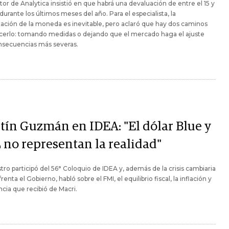
ctor de Analytica insistió en que habrá una devaluación de entre el 15 y
durante los últimos meses del año. Para el especialista, la
ación de la moneda es inevitable, pero aclaró que hay dos caminos
acerlo: tomando medidas o dejando que el mercado haga el ajuste
nsecuencias más severas.
tín Guzmán en IDEA: "El dólar Blue y
 no representan la realidad"
stro participó del 56° Coloquio de IDEA y, además de la crisis cambiaria
enta el Gobierno, habló sobre el FMI, el equilibrio fiscal, la inflación y
ncia que recibió de Macri.