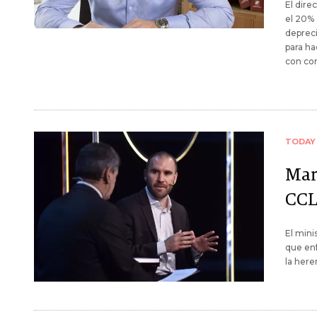
El dire
el 20% 
depreci
para h
con co
TODAY
Mar
CCL
El mini
que enfr
la here