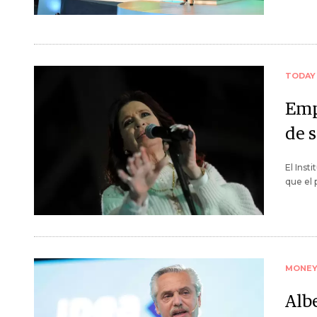
TODAY
Emp
de 
El Inst
que el 
MONE
Alb