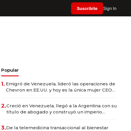
Suscribite
Sign In
Popular
1.
Emigró de Venezuela, lideró las operaciones de
Chevron en EE.UU. y hoy es la única mujer CEO
en Vaca Muerta
2.
Creció en Venezuela, llegó a la Argentina con su
título de abogado y construyó un imperio
gastronómico que revoluciona las marcas "fast
premium"
3.
De la telemedicina transaccional al bienestar