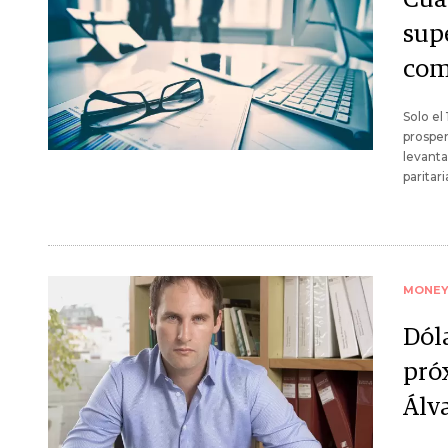
sup
com
Solo el
prosper
levanta
paritari
MONE
Dóla
pró
Álva