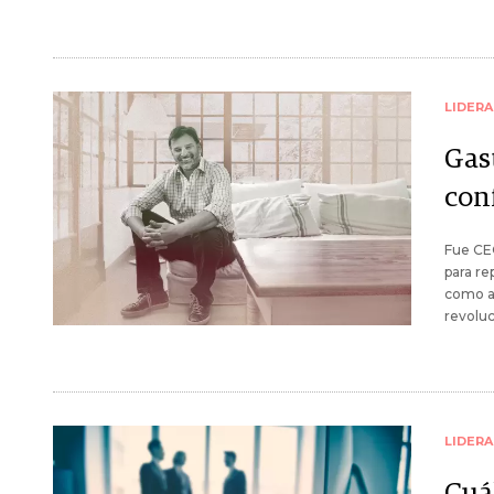
LIDER
Gas
con
Fue CEO
para re
como a
revoluc
LIDER
Cuál