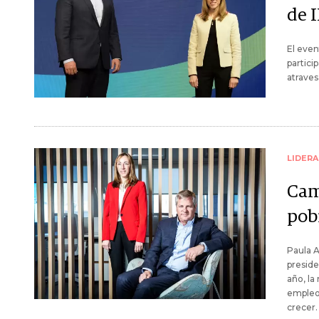
de 
El even
partici
atraves
LIDER
Cam
pob
Paula A
preside
año, la
empleo,
crecer.