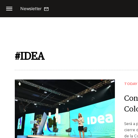
Newsletter
#IDEA
TODAY
Con
Col
Será a 
cierre 
de la C