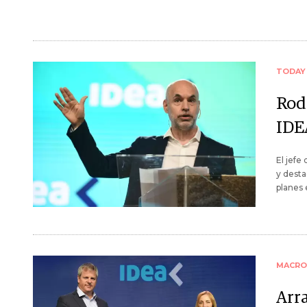
TODAY
Rod
IDEA
El jefe
y desta
planes 
MACRO
Arr