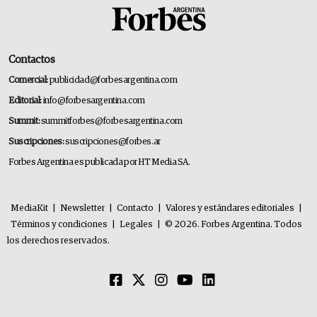
Contactos
Comercial:
publicidad@forbesargentina.com
Editorial:
info@forbesargentina.com
Summit:
summitforbes@forbesargentina.com
Suscripciones:
suscripciones@forbes.ar
Forbes Argentina es publicada por HT Media SA.
MediaKit
|
Newsletter
|
Contacto
|
Valores y estándares editoriales
|
Términos y condiciones
|
Legales
|
© 2026. Forbes Argentina. Todos
los derechos reservados.