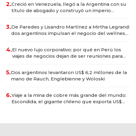
2.
Creció en Venezuela, llegó a la Argentina con su
título de abogado y construyó un imperio
gastronómico que revoluciona las marcas "fast
premium"
3.
De Paredes y Lisandro Martínez a Mirtha Legrand:
dos argentinos impulsan el negocio del wellness
deportivo y el cuidado corporal
4.
El nuevo lujo corporativo: por qué en Perú los
viajes de negocios dejan de ser reuniones para
convertirse en experiencias transformadoras
5.
Dos argentinos levantaron US$ 6,2 millones de la
mano de Rauch, Englebienne y Woloski
6.
Viaje a la mina de cobre más grande del mundo:
Escondida, el gigante chileno que exporta US$
14.000 millones anuales