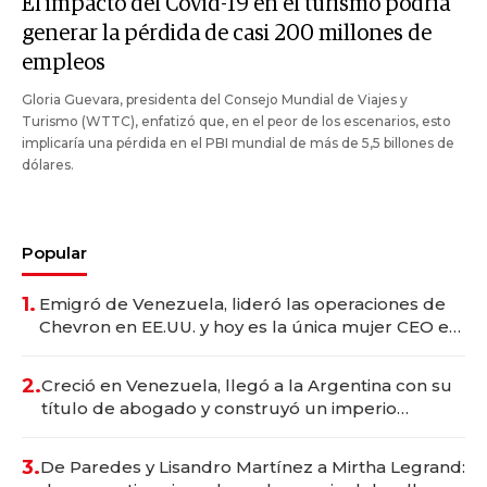
El impacto del Covid-19 en el turismo podría
generar la pérdida de casi 200 millones de
empleos
Gloria Guevara, presidenta del Consejo Mundial de Viajes y
Turismo (WTTC), enfatizó que, en el peor de los escenarios, esto
implicaría una pérdida en el PBI mundial de más de 5,5 billones de
dólares.
Popular
1.
Emigró de Venezuela, lideró las operaciones de
Chevron en EE.UU. y hoy es la única mujer CEO en
Vaca Muerta
2.
Creció en Venezuela, llegó a la Argentina con su
título de abogado y construyó un imperio
gastronómico que revoluciona las marcas "fast
premium"
3.
De Paredes y Lisandro Martínez a Mirtha Legrand: