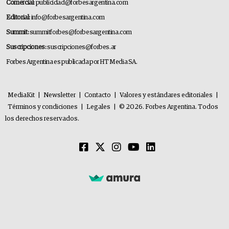
Comercial:
publicidad@forbesargentina.com
Editorial:
info@forbesargentina.com
Summit:
summitforbes@forbesargentina.com
Suscripciones:
suscripciones@forbes.ar
Forbes Argentina es publicada por HT Media SA.
MediaKit
|
Newsletter
|
Contacto
|
Valores y estándares editoriales
|
Términos y condiciones
|
Legales
|
© 2026. Forbes Argentina. Todos
los derechos reservados.