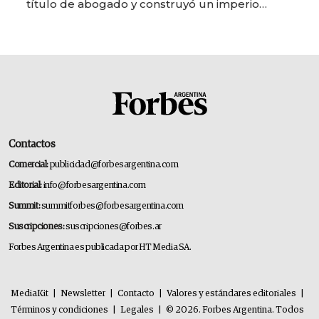
título de abogado y construyó un imperio
gastronómico que revoluciona las marcas "fast
premium"
Contactos
Comercial:
publicidad@forbesargentina.com
Editorial:
info@forbesargentina.com
Summit:
summitforbes@forbesargentina.com
Suscripciones:
suscripciones@forbes.ar
Forbes Argentina es publicada por HT Media SA.
MediaKit
|
Newsletter
|
Contacto
|
Valores y estándares editoriales
|
Términos y condiciones
|
Legales
|
© 2026. Forbes Argentina. Todos