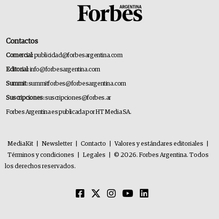
Contactos
Comercial:
publicidad@forbesargentina.com
Editorial:
info@forbesargentina.com
Summit:
summitforbes@forbesargentina.com
Suscripciones:
suscripciones@forbes.ar
Forbes Argentina es publicada por HT Media SA.
MediaKit
|
Newsletter
|
Contacto
|
Valores y estándares editoriales
|
Términos y condiciones
|
Legales
|
© 2026. Forbes Argentina. Todos
los derechos reservados.