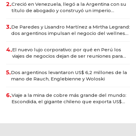
2.
Creció en Venezuela, llegó a la Argentina con su
título de abogado y construyó un imperio
gastronómico que revoluciona las marcas "fast
premium"
3.
De Paredes y Lisandro Martínez a Mirtha Legrand:
dos argentinos impulsan el negocio del wellness
deportivo y el cuidado corporal
4.
El nuevo lujo corporativo: por qué en Perú los
viajes de negocios dejan de ser reuniones para
convertirse en experiencias transformadoras
5.
Dos argentinos levantaron US$ 6,2 millones de la
mano de Rauch, Englebienne y Woloski
6.
Viaje a la mina de cobre más grande del mundo:
Escondida, el gigante chileno que exporta US$
14.000 millones anuales