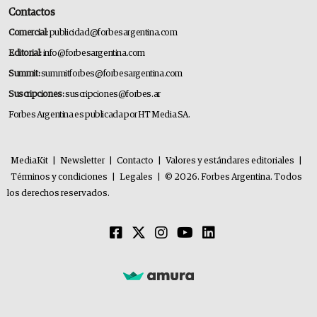
Contactos
Comercial:
publicidad@forbesargentina.com
Editorial:
info@forbesargentina.com
Summit:
summitforbes@forbesargentina.com
Suscripciones:
suscripciones@forbes.ar
Forbes Argentina es publicada por HT Media SA.
MediaKit
|
Newsletter
|
Contacto
|
Valores y estándares editoriales
|
Términos y condiciones
|
Legales
|
© 2026. Forbes Argentina. Todos
los derechos reservados.