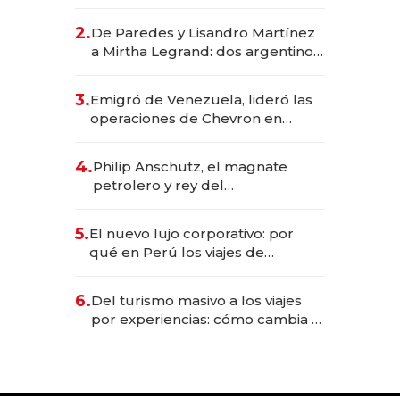
abogado y construyó un imperio
gastronómico que revoluciona
2.
De Paredes y Lisandro Martínez
las marcas "fast premium"
a Mirtha Legrand: dos argentinos
impulsan el negocio del wellness
deportivo y el cuidado corporal
3.
Emigró de Venezuela, lideró las
operaciones de Chevron en
EE.UU. y hoy es la única mujer
CEO en Vaca Muerta
4.
Philip Anschutz, el magnate
petrolero y rey del
entretenimiento que va por la
licitación de Tecnópolis junto a
5.
El nuevo lujo corporativo: por
Fénix
qué en Perú los viajes de
negocios dejan de ser reuniones
para convertirse en experiencias
6.
Del turismo masivo a los viajes
transformadoras
por experiencias: cómo cambia el
negocio de la asistencia al viajero