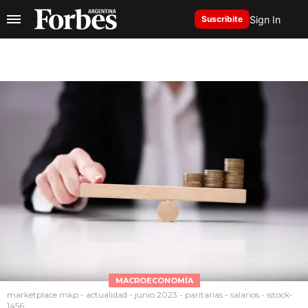
Sign In
Suscribite
MACROECONOMÍA
marketplace mkp - actualidad - junio 2023 - paritarias - salarios - istock-
1456