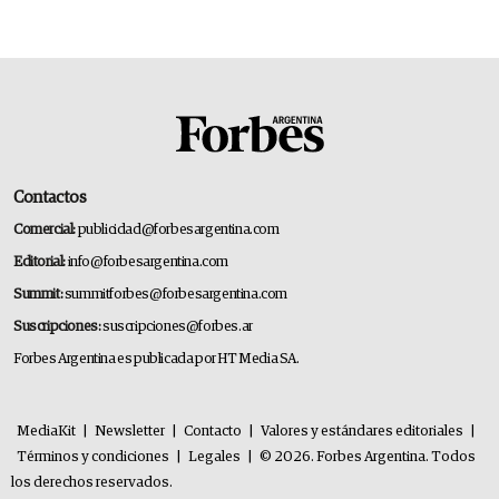
transformar a las organizaciones
Contactos
Comercial:
publicidad@forbesargentina.com
Editorial:
info@forbesargentina.com
Summit:
summitforbes@forbesargentina.com
Suscripciones:
suscripciones@forbes.ar
Forbes Argentina es publicada por HT Media SA.
MediaKit
|
Newsletter
|
Contacto
|
Valores y estándares editoriales
|
Términos y condiciones
|
Legales
|
© 2026. Forbes Argentina. Todos
los derechos reservados.