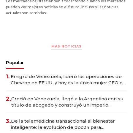
Los mercados bajistas tienden a tocar fondo cuando los mercados
pueden ver mejores noticias en el futuro, incluso si las noticias
actuales son sombrías.
MAS NOTICIAS
Popular
1.
Emigró de Venezuela, lideró las operaciones de
Chevron en EE.UU. y hoy es la única mujer CEO en
Vaca Muerta
2.
Creció en Venezuela, llegó a la Argentina con su
título de abogado y construyó un imperio
gastronómico que revoluciona las marcas "fast
premium"
3.
De la telemedicina transaccional al bienestar
inteligente: la evolución de doc24 para