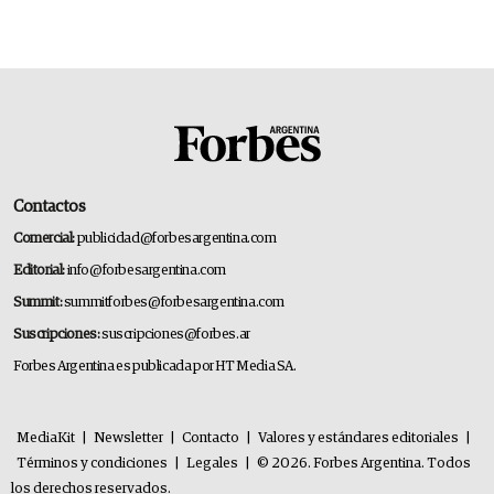
transformar a las organizaciones
Contactos
Comercial:
publicidad@forbesargentina.com
Editorial:
info@forbesargentina.com
Summit:
summitforbes@forbesargentina.com
Suscripciones:
suscripciones@forbes.ar
Forbes Argentina es publicada por HT Media SA.
MediaKit
|
Newsletter
|
Contacto
|
Valores y estándares editoriales
|
Términos y condiciones
|
Legales
|
© 2026. Forbes Argentina. Todos
los derechos reservados.