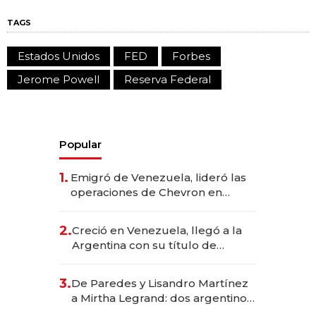
TAGS
Estados Unidos
FED
Forbes
Jerome Powell
Reserva Federal
Popular
1.
Emigró de Venezuela, lideró las
operaciones de Chevron en
EE.UU. y hoy es la única mujer
CEO en Vaca Muerta
2.
Creció en Venezuela, llegó a la
Argentina con su título de
abogado y construyó un imperio
gastronómico que revoluciona
3.
De Paredes y Lisandro Martínez
las marcas "fast premium"
a Mirtha Legrand: dos argentinos
impulsan el negocio del wellness