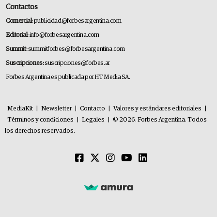
Contactos
Comercial:
publicidad@forbesargentina.com
Editorial:
info@forbesargentina.com
Summit:
summitforbes@forbesargentina.com
Suscripciones:
suscripciones@forbes.ar
Forbes Argentina es publicada por HT Media SA.
MediaKit
|
Newsletter
|
Contacto
|
Valores y estándares editoriales
|
Términos y condiciones
|
Legales
|
© 2026. Forbes Argentina. Todos
los derechos reservados.