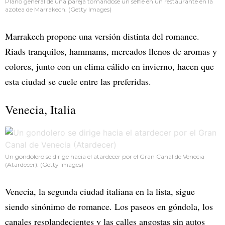
Plano general de una pareja tomándose un selfie en un restaurante en la
azotea de Marrakech. (Getty Images)
Marrakech propone una versión distinta del romance.
Riads tranquilos, hammams, mercados llenos de aromas y
colores, junto con un clima cálido en invierno, hacen que
esta ciudad se cuele entre las preferidas.
Venecia, Italia
Un gondolero se dirige hacia el atardecer por el Gran Canal de Venecia
(Atardecer). (Getty Images)
Venecia, la segunda ciudad italiana en la lista, sigue
siendo sinónimo de romance. Los paseos en góndola, los
canales resplandecientes y las calles angostas sin autos