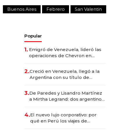
Buenos Aires
Febrero
San Valentin
Popular
1.
Emigró de Venezuela, lideró las
operaciones de Chevron en
EE.UU. y hoy es la única mujer
CEO en Vaca Muerta
2.
Creció en Venezuela, llegó a la
Argentina con su título de
abogado y construyó un imperio
gastronómico que revoluciona
3.
De Paredes y Lisandro Martínez
las marcas "fast premium"
a Mirtha Legrand: dos argentinos
impulsan el negocio del wellness
deportivo y el cuidado corporal
4.
El nuevo lujo corporativo: por
qué en Perú los viajes de
negocios dejan de ser reuniones