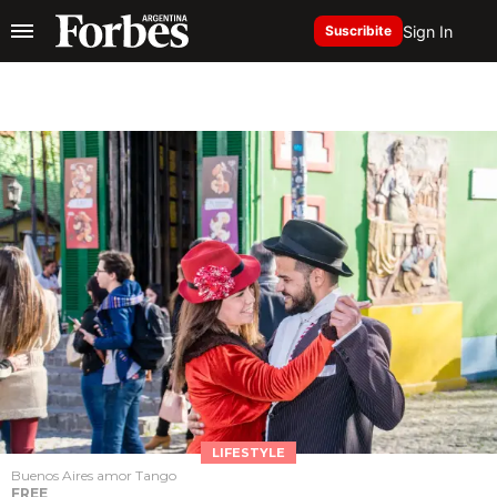
Sign In
Suscribite
LIFESTYLE
Buenos Aires amor Tango
FREE