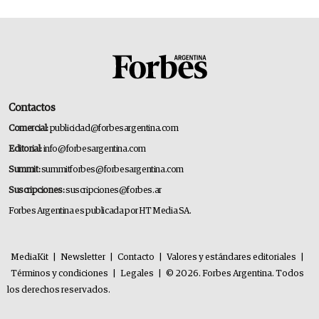
Contactos
Comercial:
publicidad@forbesargentina.com
Editorial:
info@forbesargentina.com
Summit:
summitforbes@forbesargentina.com
Suscripciones:
suscripciones@forbes.ar
Forbes Argentina es publicada por HT Media SA.
MediaKit
|
Newsletter
|
Contacto
|
Valores y estándares editoriales
|
Términos y condiciones
|
Legales
|
© 2026. Forbes Argentina. Todos
los derechos reservados.