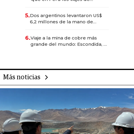
negocios dejan de ser reuniones
para convertirse en experiencias
5.
Dos argentinos levantaron US$
transformadoras
6,2 millones de la mano de
Rauch, Englebienne y Woloski
6.
Viaje a la mina de cobre más
grande del mundo: Escondida, el
gigante chileno que exporta US$
14.000 millones anuales
Más noticias