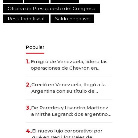
Oficina de Presupuesto del Congreso
Resultado fiscal
Saldo negativo
Popular
1.
Emigró de Venezuela, lideró las
operaciones de Chevron en
EE.UU. y hoy es la única mujer
CEO en Vaca Muerta
2.
Creció en Venezuela, llegó a la
Argentina con su título de
abogado y construyó un imperio
gastronómico que revoluciona
3.
De Paredes y Lisandro Martínez
las marcas "fast premium"
a Mirtha Legrand: dos argentinos
impulsan el negocio del wellness
deportivo y el cuidado corporal
4.
El nuevo lujo corporativo: por
qué en Perú los viajes de