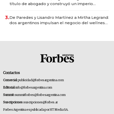
título de abogado y construyó un imperio
gastronómico que revoluciona las marcas "fast
premium"
3.
De Paredes y Lisandro Martínez a Mirtha Legrand:
dos argentinos impulsan el negocio del wellness
deportivo y el cuidado corporal
Contactos
Comercial:
publicidad@forbesargentina.com
Editorial:
info@forbesargentina.com
Summit:
summitforbes@forbesargentina.com
Suscripciones:
suscripciones@forbes.ar
Forbes Argentina es publicada por HT Media SA.