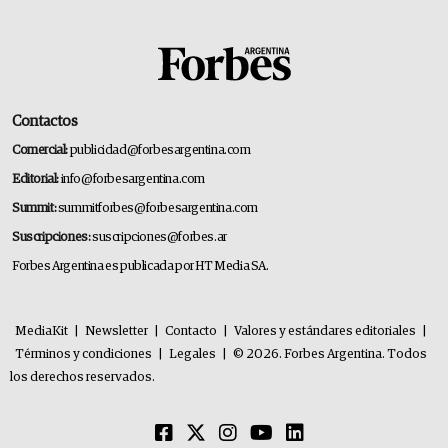
Contactos
Comercial:
publicidad@forbesargentina.com
Editorial:
info@forbesargentina.com
Summit:
summitforbes@forbesargentina.com
Suscripciones:
suscripciones@forbes.ar
Forbes Argentina es publicada por HT Media SA.
MediaKit
|
Newsletter
|
Contacto
|
Valores y estándares editoriales
|
Términos y condiciones
|
Legales
|
© 2026. Forbes Argentina. Todos
los derechos reservados.