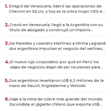
1.
Emigró de Venezuela, lideró las operaciones de
Chevron en EE.UU. y hoy es la única mujer CEO en
Vaca Muerta
2.
Creció en Venezuela, llegó a la Argentina con su
título de abogado y construyó un imperio
gastronómico que revoluciona las marcas "fast
premium"
3.
De Paredes y Lisandro Martínez a Mirtha Legrand:
dos argentinos impulsan el negocio del wellness
deportivo y el cuidado corporal
4.
El nuevo lujo corporativo: por qué en Perú los
viajes de negocios dejan de ser reuniones para
convertirse en experiencias transformadoras
5.
Dos argentinos levantaron US$ 6,2 millones de la
mano de Rauch, Englebienne y Woloski
6.
Viaje a la mina de cobre más grande del mundo:
Escondida, el gigante chileno que exporta US$
14.000 millones anuales