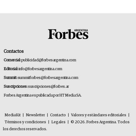
Contactos
Comercial:
publicidad@forbesargentina.com
Editorial:
info@forbesargentina.com
Summit:
summitforbes@forbesargentina.com
Suscripciones:
suscripciones@forbes.ar
Forbes Argentina es publicada por HT Media SA.
MediaKit
|
Newsletter
|
Contacto
|
Valores y estándares editoriales
|
Términos y condiciones
|
Legales
|
© 2026. Forbes Argentina. Todos
los derechos reservados.