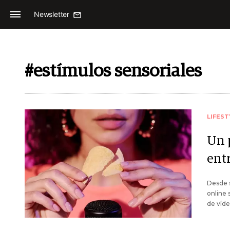
Newsletter
#estímulos sensoriales
LIFEST
Un 
ent
Desde 
online 
de víd