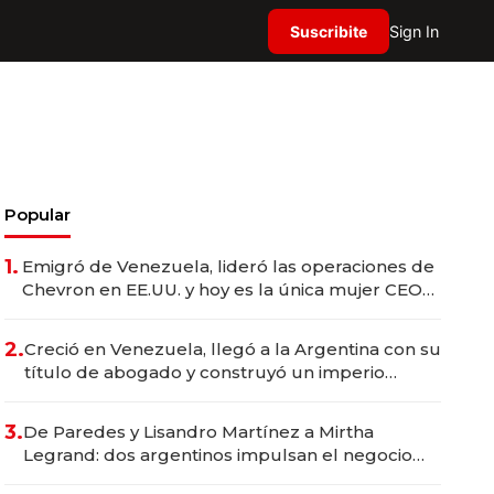
Suscribite
Sign In
Popular
1.
Emigró de Venezuela, lideró las operaciones de
Chevron en EE.UU. y hoy es la única mujer CEO
en Vaca Muerta
2.
Creció en Venezuela, llegó a la Argentina con su
título de abogado y construyó un imperio
gastronómico que revoluciona las marcas "fast
premium"
3.
De Paredes y Lisandro Martínez a Mirtha
Legrand: dos argentinos impulsan el negocio
del wellness deportivo y el cuidado corporal