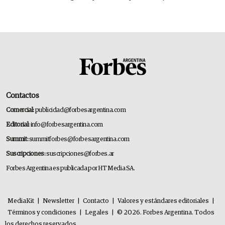
gastronómico que revoluciona las marcas "fast
premium"
Contactos
Comercial:
publicidad@forbesargentina.com
Editorial:
info@forbesargentina.com
Summit:
summitforbes@forbesargentina.com
Suscripciones:
suscripciones@forbes.ar
Forbes Argentina es publicada por HT Media SA.
MediaKit
|
Newsletter
|
Contacto
|
Valores y estándares editoriales
|
Términos y condiciones
|
Legales
|
© 2026. Forbes Argentina. Todos
los derechos reservados.