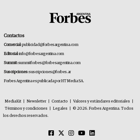
Contactos
Comercial:
publicidad@forbesargentina.com
Editorial:
info@forbesargentina.com
Summit:
summitforbes@forbesargentina.com
Suscripciones:
suscripciones@forbes.ar
Forbes Argentina es publicada por HT Media SA.
MediaKit
|
Newsletter
|
Contacto
|
Valores y estándares editoriales
|
Términos y condiciones
|
Legales
|
© 2026. Forbes Argentina. Todos
los derechos reservados.