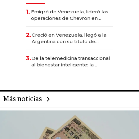
1.
Emigró de Venezuela, lideró las
operaciones de Chevron en
EE.UU. y hoy es la única mujer
CEO en Vaca Muerta
2.
Creció en Venezuela, llegó a la
Argentina con su título de
abogado y construyó un imperio
gastronómico que revoluciona
3.
De la telemedicina transaccional
las marcas "fast premium"
al bienestar inteligente: la
evolución de doc24 para
transformar a las organizaciones
Más noticias