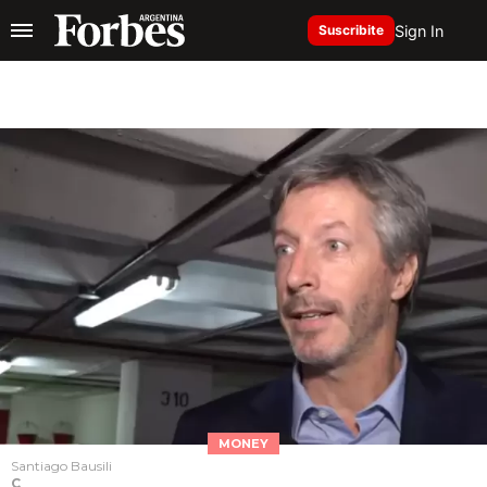
Sign In
Suscribite
MONEY
Santiago Bausili
C