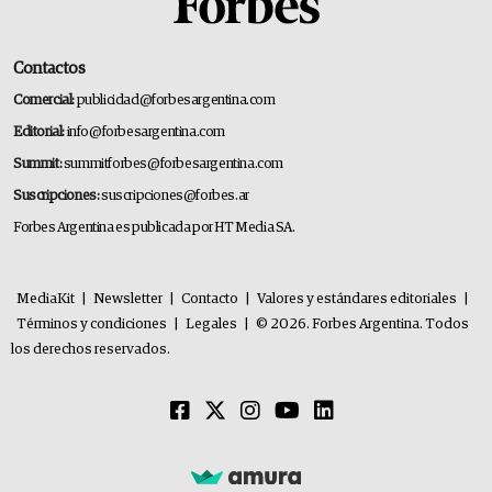
Contactos
Comercial:
publicidad@forbesargentina.com
Editorial:
info@forbesargentina.com
Summit:
summitforbes@forbesargentina.com
Suscripciones:
suscripciones@forbes.ar
Forbes Argentina es publicada por HT Media SA.
MediaKit
|
Newsletter
|
Contacto
|
Valores y estándares editoriales
|
Términos y condiciones
|
Legales
|
© 2026. Forbes Argentina. Todos
los derechos reservados.