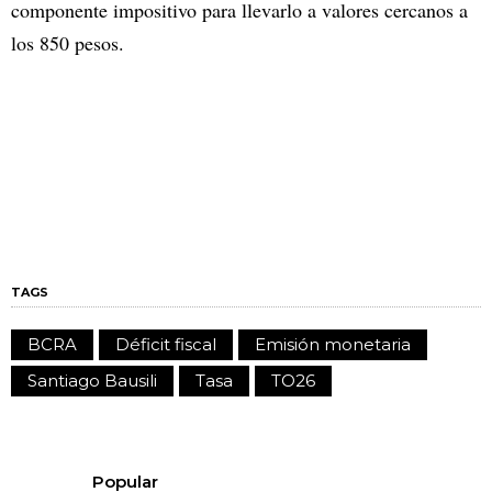
componente impositivo para llevarlo a valores cercanos a
los 850 pesos.
TAGS
BCRA
Déficit fiscal
Emisión monetaria
Santiago Bausili
Tasa
TO26
Popular