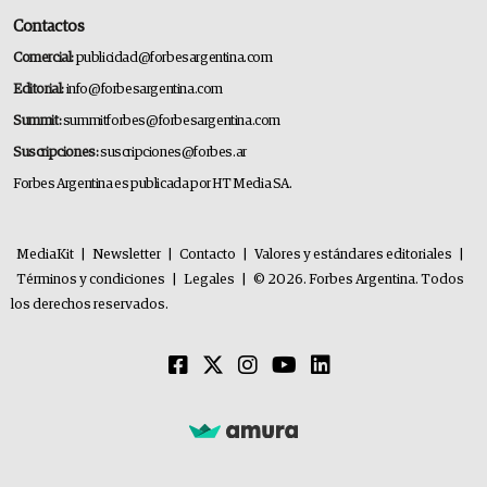
Contactos
Comercial:
publicidad@forbesargentina.com
Editorial:
info@forbesargentina.com
Summit:
summitforbes@forbesargentina.com
Suscripciones:
suscripciones@forbes.ar
Forbes Argentina es publicada por HT Media SA.
MediaKit
|
Newsletter
|
Contacto
|
Valores y estándares editoriales
|
Términos y condiciones
|
Legales
|
© 2026. Forbes Argentina. Todos
los derechos reservados.