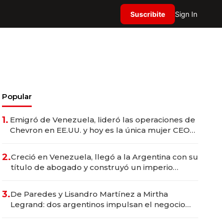
Suscribite
Sign In
Popular
1.
Emigró de Venezuela, lideró las operaciones de
Chevron en EE.UU. y hoy es la única mujer CEO
en Vaca Muerta
2.
Creció en Venezuela, llegó a la Argentina con su
título de abogado y construyó un imperio
gastronómico que revoluciona las marcas "fast
premium"
3.
De Paredes y Lisandro Martínez a Mirtha
Legrand: dos argentinos impulsan el negocio
del wellness deportivo y el cuidado corporal