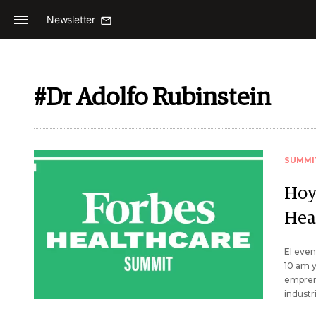
Newsletter
#Dr Adolfo Rubinstein
SUMMI
Hoy,
Hea
El even
10 am y
emprend
industr