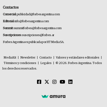
Contactos
Comercial:
publicidad@forbesargentina.com
Editorial:
info@forbesargentina.com
Summit:
summitforbes@forbesargentina.com
Suscripciones:
suscripciones@forbes.ar
Forbes Argentina es publicada por HT Media SA.
MediaKit
|
Newsletter
|
Contacto
|
Valores y estándares editoriales
|
Términos y condiciones
|
Legales
|
© 2026. Forbes Argentina. Todos
los derechos reservados.