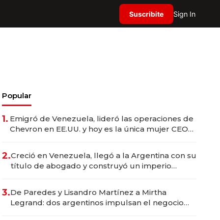
Suscribite
Sign In
Popular
1.
Emigró de Venezuela, lideró las operaciones de
Chevron en EE.UU. y hoy es la única mujer CEO
en Vaca Muerta
2.
Creció en Venezuela, llegó a la Argentina con su
título de abogado y construyó un imperio
gastronómico que revoluciona las marcas "fast
premium"
3.
De Paredes y Lisandro Martínez a Mirtha
Legrand: dos argentinos impulsan el negocio
del wellness deportivo y el cuidado corporal