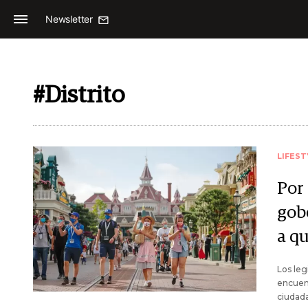
Newsletter
#Distrito
LIFEST
Por 
gob
a q
Los leg
encuent
ciudada