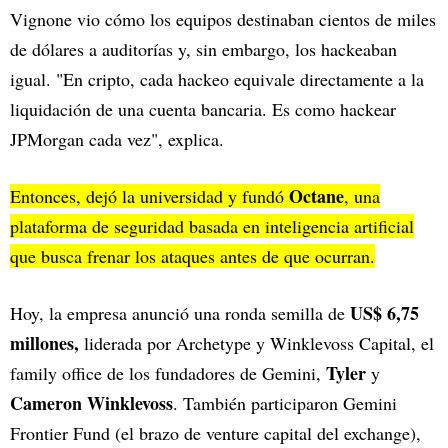
Vignone vio cómo los equipos destinaban cientos de miles
de dólares a auditorías y, sin embargo, los hackeaban
igual. "En cripto, cada hackeo equivale directamente a la
liquidación de una cuenta bancaria. Es como hackear
JPMorgan cada vez", explica.
Octane
Entonces, dejó la universidad y fundó
, una
plataforma de seguridad basada en inteligencia artificial
que busca frenar los ataques antes de que ocurran.
US$ 6,75
Hoy, la empresa anunció una ronda semilla de
millones,
liderada por Archetype y Winklevoss Capital, el
Tyler
family office de los fundadores de Gemini,
y
Cameron Winklevoss
. También participaron Gemini
Frontier Fund (el brazo de venture capital del exchange),