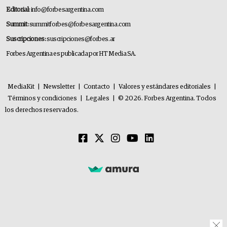
Editorial:
info@forbesargentina.com
Summit:
summitforbes@forbesargentina.com
Suscripciones:
suscripciones@forbes.ar
Forbes Argentina es publicada por HT Media SA.
MediaKit
|
Newsletter
|
Contacto
|
Valores y estándares editoriales
|
Términos y condiciones
|
Legales
|
© 2026. Forbes Argentina. Todos
los derechos reservados.