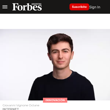
Sign In
Suscribite
INNOVACIÓN
Giovanni Vignone Octane
INTERNET