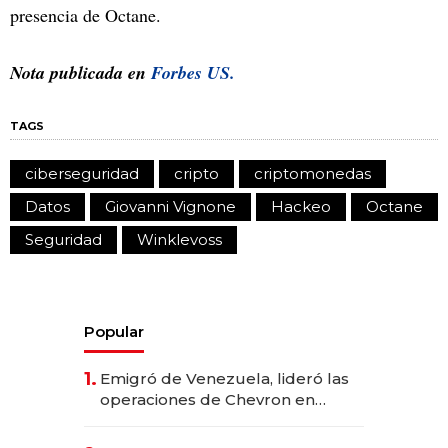
presencia de Octane.
Nota publicada en
Forbes US.
TAGS
ciberseguridad
cripto
criptomonedas
Datos
Giovanni Vignone
Hackeo
Octane
Seguridad
Winklevoss
Popular
1.
Emigró de Venezuela, lideró las
operaciones de Chevron en
EE.UU. y hoy es la única mujer
CEO en Vaca Muerta