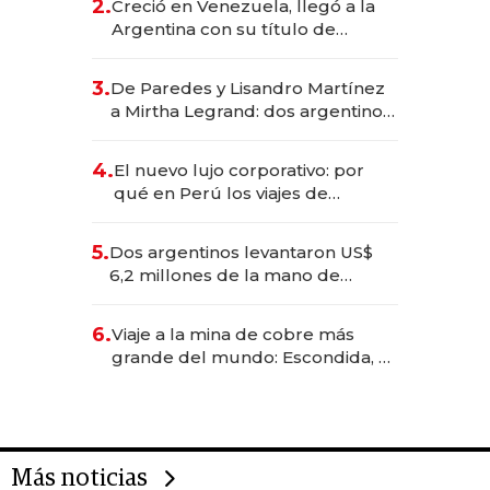
2.
Creció en Venezuela, llegó a la
Argentina con su título de
abogado y construyó un imperio
gastronómico que revoluciona
3.
De Paredes y Lisandro Martínez
las marcas "fast premium"
a Mirtha Legrand: dos argentinos
impulsan el negocio del wellness
deportivo y el cuidado corporal
4.
El nuevo lujo corporativo: por
qué en Perú los viajes de
negocios dejan de ser reuniones
para convertirse en experiencias
5.
Dos argentinos levantaron US$
transformadoras
6,2 millones de la mano de
Rauch, Englebienne y Woloski
6.
Viaje a la mina de cobre más
grande del mundo: Escondida, el
gigante chileno que exporta US$
14.000 millones anuales
Más noticias