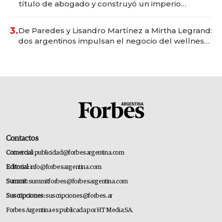
título de abogado y construyó un imperio
gastronómico que revoluciona las marcas "fast
premium"
3.
De Paredes y Lisandro Martínez a Mirtha Legrand:
dos argentinos impulsan el negocio del wellness
deportivo y el cuidado corporal
Contactos
Comercial:
publicidad@forbesargentina.com
Editorial:
info@forbesargentina.com
Summit:
summitforbes@forbesargentina.com
Suscripciones:
suscripciones@forbes.ar
Forbes Argentina es publicada por HT Media SA.