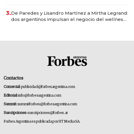
gastronómico que revoluciona las marcas "fast
premium"
3.
De Paredes y Lisandro Martínez a Mirtha Legrand:
dos argentinos impulsan el negocio del wellness
deportivo y el cuidado corporal
Contactos
Comercial:
publicidad@forbesargentina.com
Editorial:
info@forbesargentina.com
Summit:
summitforbes@forbesargentina.com
Suscripciones:
suscripciones@forbes.ar
Forbes Argentina es publicada por HT Media SA.